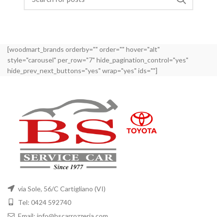
[woodmart_brands orderby="" order="" hover="alt"
style="carousel" per_row="7" hide_pagination_control="yes"
hide_prev_next_buttons="yes" wrap="yes" ids=""]
via Sole, 56/C Cartigliano (VI)
Tel: 0424 592740
Email: info@bscarrozzeria.com