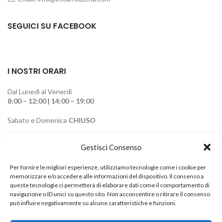
SEGUICI SU FACEBOOK
I NOSTRI ORARI
Dal Lunedì al Venerdì
8:00 – 12:00 | 14:00 – 19:00
Sabato e Domenica
CHIUSO
LINK UTILI
Gestisci Consenso
Servizi
Per fornire le migliori esperienze, utilizziamo tecnologie come i cookie per
memorizzare e/o accedere alle informazioni del dispositivo. Il consenso a
Azienda
queste tecnologie ci permetterà di elaborare dati come il comportamento di
navigazione o ID unici su questo sito. Non acconsentire o ritirare il consenso
Contatti
può influire negativamente su alcune caratteristiche e funzioni.
Privacy Policy